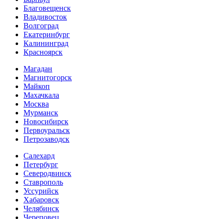
Благовещенск
Владивосток
Волгоград
Екатеринбург
Калининград
Красноярск
Магадан
Магнитогорск
Майкоп
Махачкала
Москва
Мурманск
Новосибирск
Первоуральск
Петрозаводск
Салехард
Петербург
Северодвинск
Ставрополь
Уссурийск
Хабаровск
Челябинск
Череповец