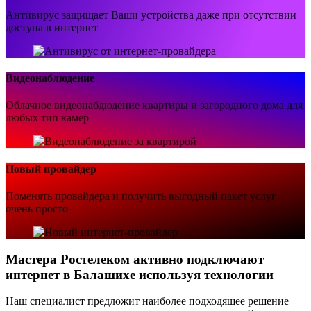
Антивирус защищает Ваши устройства даже при отсутствии
доступа в интернет
Видеонаблюдение
Облачное видеонабдюдение квартиры и загородного дома для
любых тип камер
Новый провайдер
Поменять провайдера и получить выгодный пакет услуг
очень просто
Мастера Ростелеком активно подключают
интернет в Балашихе используя технологии
Наш специалист предложит наиболее подходящее решение