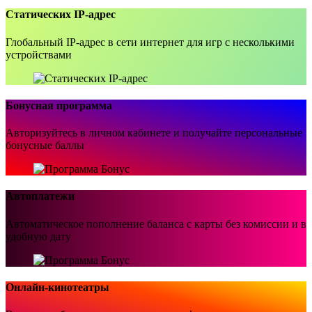
Статических IP-адрес
Глобальный IP-адрес в сети интернет для игр с несколькими
устройствами
Бонусная программа
Авторизуйтесь в личном кабинете и получайте персональные
бонусные баллы
Автоплатежи
Автоматическое пополнение баланса с карты без комиссии и в
удобную дату
Онлайн-кинотеатры