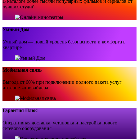
В каталоге более тысячи популярных фильмов и сериалов от
лучших студий
Умный Дом
Умный дом — новый уровень безопасности и комфорта в
квартире
Мобильная связь
Выгода от 60% при подключении полного пакета услуг
интернет-провайдера
Гарантия Плюс
Оперативная доставка, установка и настройка нового
сетевого оборудования