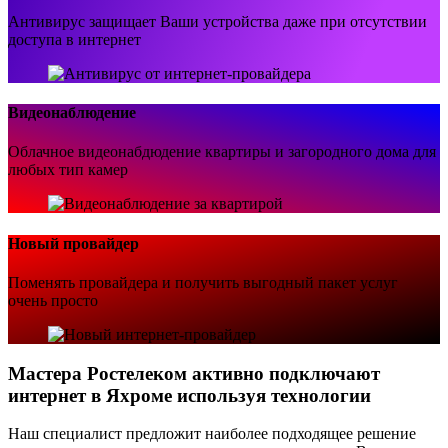
Антивирус защищает Ваши устройства даже при отсутствии
доступа в интернет
Видеонаблюдение
Облачное видеонабдюдение квартиры и загородного дома для
любых тип камер
Новый провайдер
Поменять провайдера и получить выгодный пакет услуг
очень просто
Мастера Ростелеком активно подключают
интернет в Яхроме используя технологии
Наш специалист предложит наиболее подходящее решение