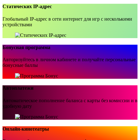
Статических IP-адрес
Глобальный IP-адрес в сети интернет для игр с несколькими
устройствами
Бонусная программа
Авторизуйтесь в личном кабинете и получайте персональные
бонусные баллы
Автоплатежи
Автоматическое пополнение баланса с карты без комиссии и в
удобную дату
Онлайн-кинотеатры