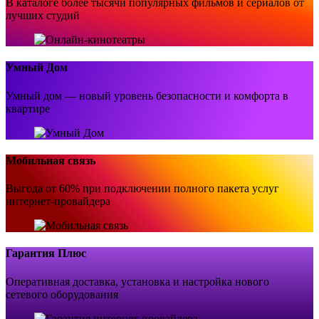
В каталоге более тысячи популярных фильмов и сериалов от
лучших студий
Умный Дом
Умный дом — новый уровень безопасности и комфорта в
квартире
Мобильная связь
Выгода от 60% при подключении полного пакета услуг
интернет-провайдера
Гарантия Плюс
Оперативная доставка, установка и настройка нового
сетевого оборудования