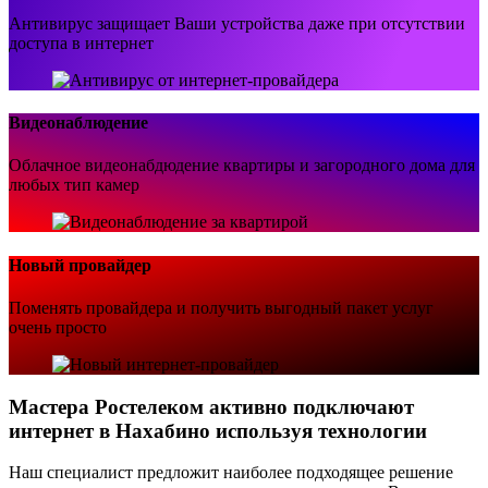
Антивирус защищает Ваши устройства даже при отсутствии
доступа в интернет
Видеонаблюдение
Облачное видеонабдюдение квартиры и загородного дома для
любых тип камер
Новый провайдер
Поменять провайдера и получить выгодный пакет услуг
очень просто
Мастера Ростелеком активно подключают
интернет в Нахабино используя технологии
Наш специалист предложит наиболее подходящее решение