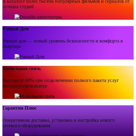
В каталоге более тысячи популярных фильмов и сериалов от
лучших студий
Умный Дом
Умный дом — новый уровень безопасности и комфорта в
квартире
Мобильная связь
Выгода от 60% при подключении полного пакета услуг
интернет-провайдера
Гарантия Плюс
Оперативная доставка, установка и настройка нового
сетевого оборудования