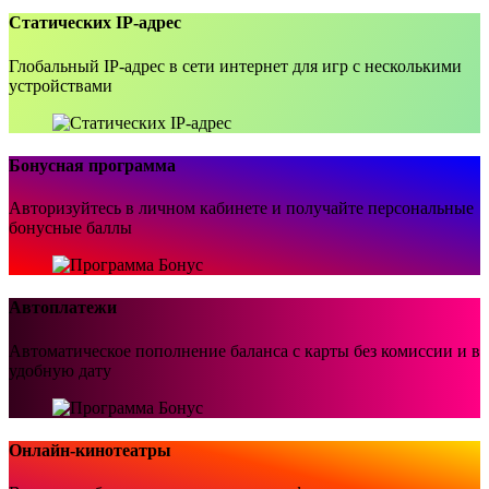
Статических IP-адрес
Глобальный IP-адрес в сети интернет для игр с несколькими
устройствами
Бонусная программа
Авторизуйтесь в личном кабинете и получайте персональные
бонусные баллы
Автоплатежи
Автоматическое пополнение баланса с карты без комиссии и в
удобную дату
Онлайн-кинотеатры